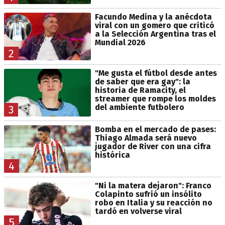
Facundo Medina y la anécdota
viral con un gomero que criticó
a la Selección Argentina tras el
Mundial 2026
2
"Me gusta el fútbol desde antes
de saber que era gay": la
historia de Ramacity, el
streamer que rompe los moldes
del ambiente futbolero
3
Bomba en el mercado de pases:
Thiago Almada será nuevo
jugador de River con una cifra
histórica
4
"Ni la matera dejaron": Franco
Colapinto sufrió un insólito
robo en Italia y su reacción no
tardó en volverse viral
5