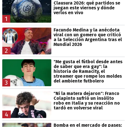
Clausura 2026: qué partidos se
juegan este viernes y dónde
verlos en vivo
1
Facundo Medina y la anécdota
viral con un gomero que criticó
a la Selección Argentina tras el
Mundial 2026
2
"Me gusta el fútbol desde antes
de saber que era gay": la
historia de Ramacity, el
streamer que rompe los moldes
del ambiente futbolero
3
"Ni la matera dejaron": Franco
Colapinto sufrió un insólito
robo en Italia y su reacción no
tardó en volverse viral
4
Bomba en el mercado de pases: