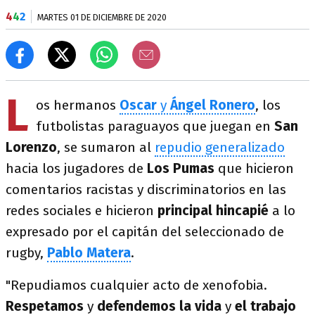
4
4
2
MARTES 01 DE DICIEMBRE DE 2020
L
os hermanos
Oscar
y
Ángel Ronero
, los
futbolistas paraguayos que juegan en
San
Lorenzo
, se sumaron al
repudio generalizado
hacia los jugadores de
Los Pumas
que hicieron
comentarios racistas y discriminatorios en las
redes sociales e hicieron
principal hincapié
a lo
expresado por el capitán del seleccionado de
rugby,
Pablo Matera
.
"Repudiamos cualquier acto de xenofobia.
Respetamos
y
defendemos la vida
y
el trabajo