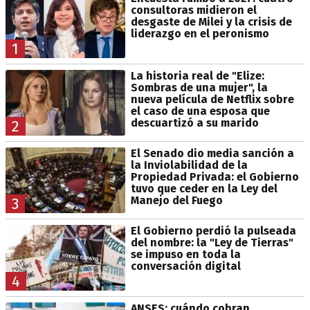
consultoras midieron el
desgaste de Milei y la crisis de
liderazgo en el peronismo
1
La historia real de "Elize:
Sombras de una mujer", la
nueva película de Netflix sobre
el caso de una esposa que
descuartizó a su marido
2
El Senado dio media sanción a
la Inviolabilidad de la
Propiedad Privada: el Gobierno
tuvo que ceder en la Ley del
Manejo del Fuego
3
El Gobierno perdió la pulseada
del nombre: la "Ley de Tierras"
se impuso en toda la
conversación digital
4
ANSES: cuándo cobran