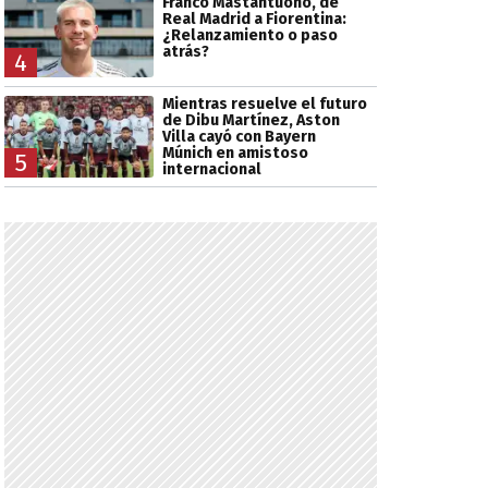
Franco Mastantuono, de
Real Madrid a Fiorentina:
¿Relanzamiento o paso
atrás?
4
Mientras resuelve el futuro
de Dibu Martínez, Aston
Villa cayó con Bayern
Múnich en amistoso
5
internacional