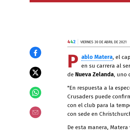
4
4
2
VIERNES 30 DE ABRIL DE 2021
P
ablo Matera
, el c
en su carrera al s
de
Nueva Zelanda
, uno 
"En respuesta a la espec
Crusaders puede confirm
con el club para la temp
con sede en Christchur
De esta manera, Matera 