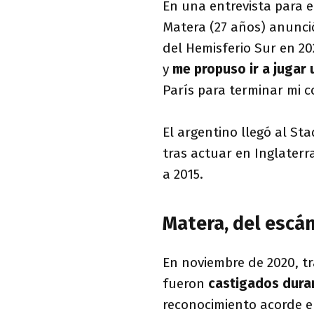
En una entrevista para e
Matera (27 años) anunció
del Hemisferio Sur en 20
y
me propuso ir a jugar
París para terminar mi c
El argentino llegó al St
tras actuar en Inglaterr
a 2015.
Matera, del escá
En noviembre de 2020, t
fueron
castigados dur
reconocimiento acorde e