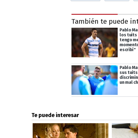
También te puede in
Pablo Ma
los tuits
tengo me
momento
escribí"
Pablo Ma
sus tuits
discrimin
un mal ch