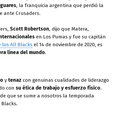
aguares
, la franquicia argentina que perdió la
te ante Crusaders.
ders,
Scott Robertson
, dijo que Matera,
internacionales
en Los Pumas y fue su capitán
 los All Blacks
el 14 de noviembre de 2020, es
era línea del mundo
.
so
y
tenaz
con genuinas cualidades de liderazgo
ado con
su ética de trabajo y esfuerzo físico
.
de que se sume a nosotros la temporada
l Blacks.