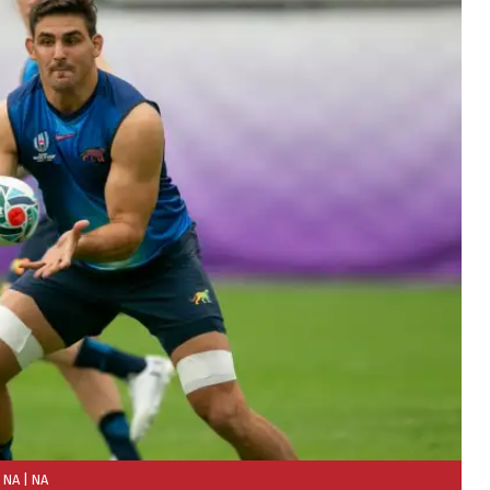
 NA
| NA