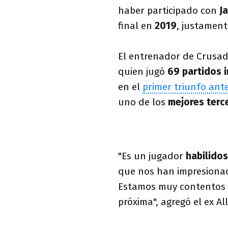
haber participado con
J
final en
2019
, justamen
El entrenador de Crusa
quien jugó
69 partidos 
en el
primer triunfo ante
uno de los
mejores terc
"Es un jugador
habilido
que nos han impresion
Estamos muy contentos 
próxima", agregó el ex Al