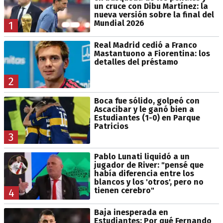
un cruce con Dibu Martínez: la
nueva versión sobre la final del
Mundial 2026
1
Real Madrid cedió a Franco
Mastantuono a Fiorentina: los
detalles del préstamo
2
Boca fue sólido, golpeó con
Ascacibar y le ganó bien a
Estudiantes (1-0) en Parque
Patricios
3
Pablo Lunati liquidó a un
jugador de River: "pensé que
había diferencia entre los
blancos y los 'otros', pero no
tienen cerebro"
4
Baja inesperada en
Estudiantes: Por qué Fernando