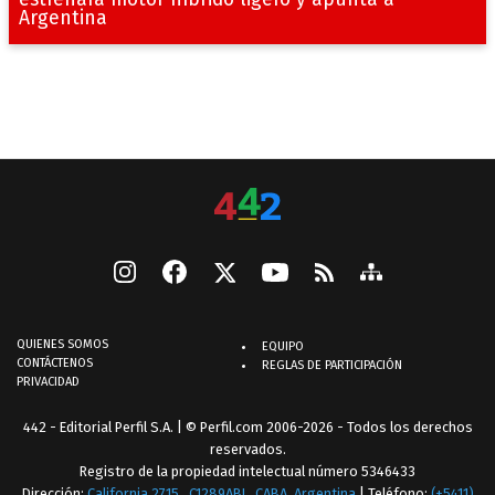
estrenará motor híbrido ligero y apunta a
Argentina
QUIENES SOMOS
EQUIPO
CONTÁCTENOS
REGLAS DE PARTICIPACIÓN
PRIVACIDAD
442 - Editorial Perfil S.A.
| © Perfil.com 2006-2026 - Todos los derechos
reservados.
Registro de la propiedad intelectual número 5346433
Dirección:
California 2715
,
C1289ABI
,
CABA, Argentina
| Teléfono:
(+5411)