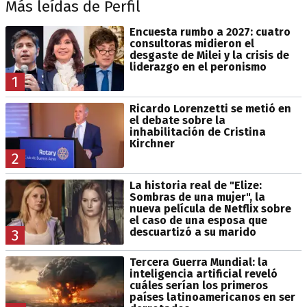
Más leídas de Perfil
Encuesta rumbo a 2027: cuatro
consultoras midieron el
desgaste de Milei y la crisis de
liderazgo en el peronismo
1
Ricardo Lorenzetti se metió en
el debate sobre la
inhabilitación de Cristina
Kirchner
2
La historia real de "Elize:
Sombras de una mujer", la
nueva película de Netflix sobre
el caso de una esposa que
descuartizó a su marido
3
Tercera Guerra Mundial: la
inteligencia artificial reveló
cuáles serían los primeros
países latinoamericanos en ser