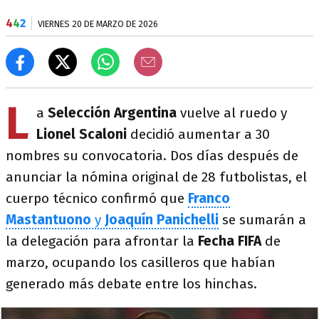
4
4
2
VIERNES 20 DE MARZO DE 2026
L
a
Selección Argentina
vuelve al ruedo y
Lionel Scaloni
decidió aumentar a 30
nombres su convocatoria. Dos días después de
anunciar la nómina original de 28 futbolistas, el
cuerpo técnico confirmó que
Franco
Mastantuono
y
Joaquín Panichelli
se sumarán a
la delegación para afrontar la
Fecha FIFA
de
marzo, ocupando los casilleros que habían
generado más debate entre los hinchas.