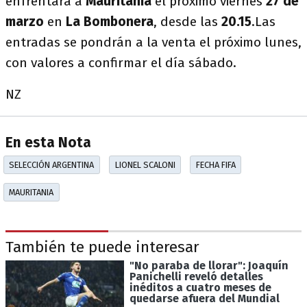
enfrentará a
Mauritania
el próximo viernes
27 de
marzo
en
La Bombonera
, desde las
20.15
.Las
entradas se pondrán a la venta el próximo lunes,
con valores a confirmar el día sábado.
NZ
En esta Nota
SELECCIÓN ARGENTINA
LIONEL SCALONI
FECHA FIFA
MAURITANIA
También te puede interesar
"No paraba de llorar": Joaquín
Panichelli reveló detalles
inéditos a cuatro meses de
quedarse afuera del Mundial