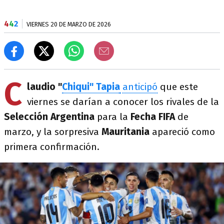
4
4
2
VIERNES 20 DE MARZO DE 2026
C
laudio "
Chiqui" Tapia
anticipó
que este
viernes se darían a conocer los rivales de la
Selección Argentina
para la
Fecha FIFA
de
marzo, y la sorpresiva
Mauritania
apareció como
primera confirmación.