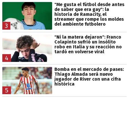
"Me gusta el fútbol desde antes
de saber que era gay": la
historia de Ramacity, el
streamer que rompe los moldes
del ambiente futbolero
3
"Ni la matera dejaron": Franco
Colapinto sufrió un insólito
robo en Italia y su reacción no
tardó en volverse viral
4
Bomba en el mercado de pases:
Thiago Almada será nuevo
jugador de River con una cifra
histórica
5