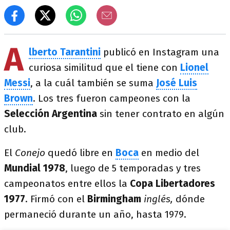
A
lberto Tarantini
publicó en Instagram una
curiosa similitud que el tiene con
Lionel
Messi
, a la cuál también se suma
José Luis
Brown
. Los tres fueron campeones con la
Selección Argentina
sin tener contrato en algún
club.
El
Conejo
quedó libre en
Boca
en medio del
Mundial 1978
, luego de 5 temporadas y tres
campeonatos entre ellos la
Copa Libertadores
1977
. Firmó con el
Birmingham
inglés,
dónde
permaneció durante un año, hasta 1979.