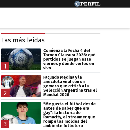
Las más leídas
Comienza la Fecha 4 del
Torneo Clausura 2026: qué
partidos se juegan este
viernes y dónde verlos en
1
vivo
Facundo Medina y la
anécdota viral con un
gomero que criticó a la
Selección Argentina tras el
2
Mundial 2026
"Me gusta el fútbol desde
antes de saber que era
gay": la historia de
Ramacity, el streamer que
rompe los moldes del
3
ambiente futbolero