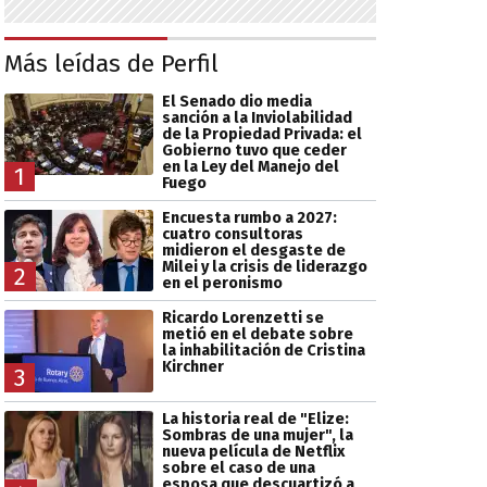
Más leídas de Perfil
El Senado dio media
sanción a la Inviolabilidad
de la Propiedad Privada: el
Gobierno tuvo que ceder
en la Ley del Manejo del
1
Fuego
Encuesta rumbo a 2027:
cuatro consultoras
midieron el desgaste de
Milei y la crisis de liderazgo
2
en el peronismo
Ricardo Lorenzetti se
metió en el debate sobre
la inhabilitación de Cristina
Kirchner
3
La historia real de "Elize:
Sombras de una mujer", la
nueva película de Netflix
sobre el caso de una
esposa que descuartizó a