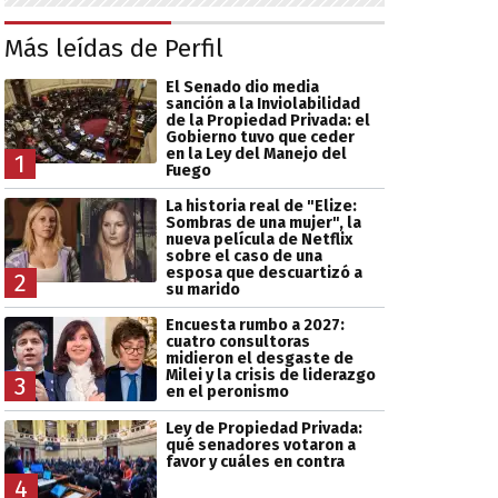
Más leídas de Perfil
El Senado dio media
sanción a la Inviolabilidad
de la Propiedad Privada: el
Gobierno tuvo que ceder
en la Ley del Manejo del
1
Fuego
La historia real de "Elize:
Sombras de una mujer", la
nueva película de Netflix
sobre el caso de una
esposa que descuartizó a
2
su marido
Encuesta rumbo a 2027:
cuatro consultoras
midieron el desgaste de
Milei y la crisis de liderazgo
3
en el peronismo
Ley de Propiedad Privada:
qué senadores votaron a
favor y cuáles en contra
4