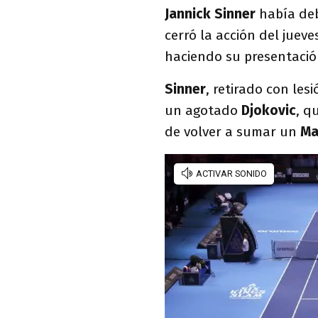
Jannick Sinner
había deb
cerró la acción del juev
haciendo su presentació
Sinner
, retirado con le
un agotado
Djokovic
, q
de volver a sumar un
Ma