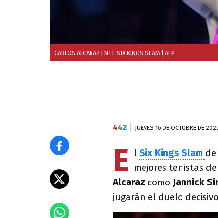
CARLOS ALCARAZ EN EL SIX KINGS SLAM
| AFP
4
4
2
JUEVES 16 DE OCTUBRE DE 202
E
l
Six Kings Slam
d
mejores tenistas de
Alcaraz
como
Jannick Si
jugarán el duelo decisiv