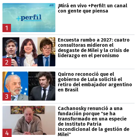
¡Mirá en vivo +Perfil!: un canal
con gente que piensa
1
Encuesta rumbo a 2027: cuatro
consultoras midieron el
desgaste de Milei y la crisis de
liderazgo en el peronismo
2
Quirno reconoció que el
gobierno de Lula solicitó el
retiro del embajador argentino
en Brasil
3
Cachanosky renunció a una
fundación porque "se ha
transformado en una especie
de Instituto Patria
incondicional de la gestión de
4
Milei"