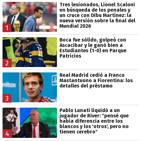
Tres lesionados, Lionel Scaloni
en búsqueda de los penales y
un cruce con Dibu Martínez: la
nueva versión sobre la final del
Mundial 2026
1
Boca fue sólido, golpeó con
Ascacibar y le ganó bien a
Estudiantes (1-0) en Parque
Patricios
2
Real Madrid cedió a Franco
Mastantuono a Fiorentina: los
detalles del préstamo
3
Pablo Lunati liquidó a un
jugador de River: "pensé que
había diferencia entre los
blancos y los 'otros', pero no
tienen cerebro"
4