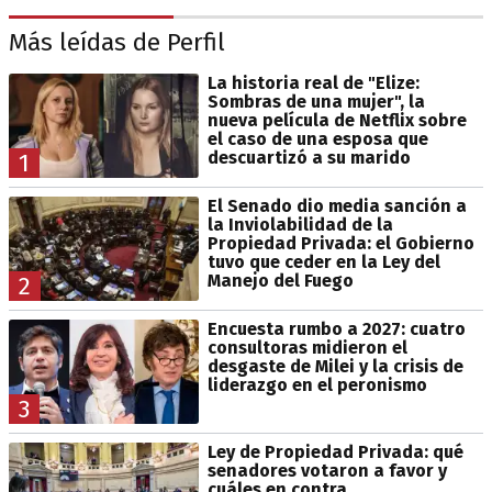
Más leídas de Perfil
La historia real de "Elize:
Sombras de una mujer", la
nueva película de Netflix sobre
el caso de una esposa que
descuartizó a su marido
1
El Senado dio media sanción a
la Inviolabilidad de la
Propiedad Privada: el Gobierno
tuvo que ceder en la Ley del
Manejo del Fuego
2
Encuesta rumbo a 2027: cuatro
consultoras midieron el
desgaste de Milei y la crisis de
liderazgo en el peronismo
3
Ley de Propiedad Privada: qué
senadores votaron a favor y
cuáles en contra