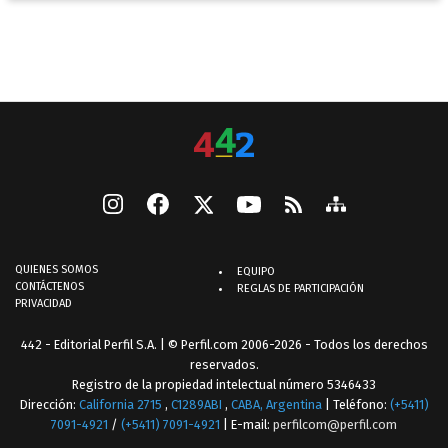
QUIENES SOMOS
EQUIPO
CONTÁCTENOS
REGLAS DE PARTICIPACIÓN
PRIVACIDAD
442 - Editorial Perfil S.A.
| © Perfil.com 2006-2026 - Todos los derechos
reservados.
Registro de la propiedad intelectual número 5346433
Dirección:
California 2715
,
C1289ABI
,
CABA, Argentina
| Teléfono:
(+5411)
7091-4921
/
(+5411) 7091-4921
| E-mail:
perfilcom@perfil.com