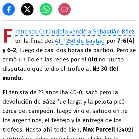
F
rancisco Cerúndolo venció a Sebastián Báez
en la final del
ATP 250 de Bastad
por
7-6(4)
y 6-2
, luego de casi dos horas de partido. Pero se
armó un lío en las redes por el último punto
disputado que le dio el trofeo al
Nª 30 del
mundo
.
El tenista de 23 años iba 40-0, sacó pero la
devolución de Báez fue larga y la pelota picó
cerca del campeón, luego vino el saludo entre
los argentinos, el festejo y la entrega de los
trofeos. Hasta ahí todo bien,
Max Purcell
(240º)
capturó un video polémico con el siguiente