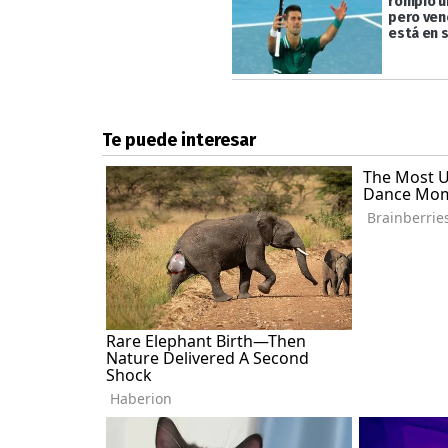
rompió u
pero venc
está en 