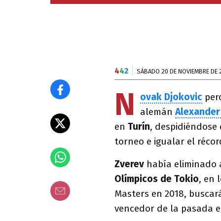
4
4
2
SÁBADO 20 DE NOVIEMBRE DE 
N
ovak Djokovic
perd
alemán
Alexander
en
Turín
, despidiéndose 
torneo e igualar el réco
Zverev
había eliminado
Olímpicos de Tokio
, en 
Masters en 2018, buscar
vencedor de la pasada e