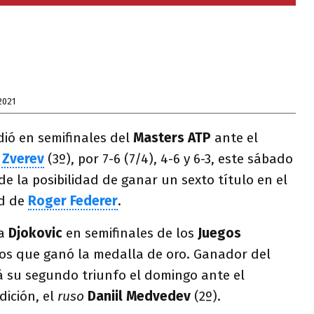
2021
ió en semifinales del
Masters ATP
ante el
 Zverev
(3º), por 7-6 (7/4), 4-6 y 6-3, este sábado
de la posibilidad de ganar un sexto título en el
rd de
Roger Federer
.
 a
Djokovic
en semifinales de los
Juegos
los que ganó la medalla de oro. Ganador del
á su segundo triunfo el domingo ante el
dición, el
ruso
Daniil Medvedev
(2º).