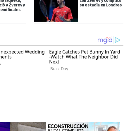
na raqueta,
con Zverev y complicó
ió a Zverev y
su estadía en Londres
semifinales