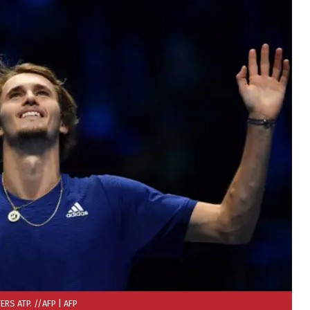
ERS ATP. //AFP
| AFP