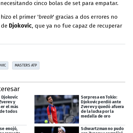
, necesitando cinco bolas de set para empatar.
v
hizo el primer '
break
' gracias a dos errores no
a de
Djokovic
, que ya no fue capaz de recuperar
VIC
MASTERS ATP
teresar
 Djokovic
Sorpresa en Tokio:
Zverev y
Djokovic perdió ante
ser el más
Zverev y quedó afuera
de todos
de la lucha por la
medalla de oro
se enojó,
Schwartzman no pudo