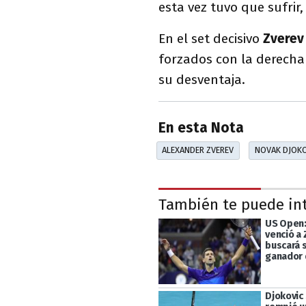
esta vez tuvo que sufrir
En el set decisivo
Zvere
forzados con la derech
su desventaja.
En esta Nota
ALEXANDER ZVEREV
NOVAK DJOKO
También te puede in
US Open:
venció a 
buscará 
ganador 
Djokovic 