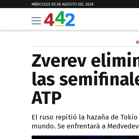
MIÉRCOLES 05 DE AGOSTO DEL 2026
M
Zverev elimi
las semifinal
ATP
El ruso repitió la hazaña de Toki
mundo. Se enfrentará a Medvedev