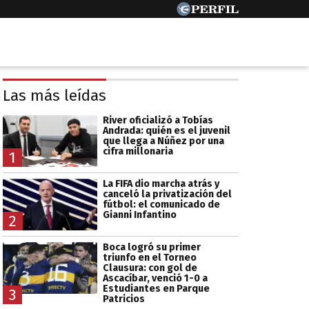
Las más leídas
River oficializó a Tobías
Andrada: quién es el juvenil
que llega a Núñez por una
cifra millonaria
1
La FIFA dio marcha atrás y
canceló la privatización del
fútbol: el comunicado de
Gianni Infantino
2
Boca logró su primer
triunfo en el Torneo
Clausura: con gol de
Ascacíbar, venció 1-0 a
Estudiantes en Parque
3
Patricios