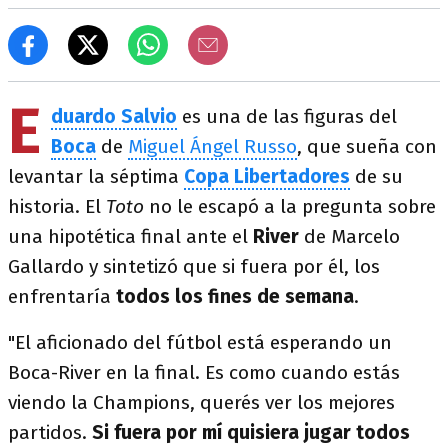
E
duardo Salvio
es una de las figuras del
Boca
de
Miguel Ángel Russo
, que sueña con
levantar la séptima
Copa Libertadores
de su
historia. El
Toto
no le escapó a la pregunta sobre
una hipotética final ante el
River
de Marcelo
Gallardo y sintetizó que si fuera por él, los
enfrentaría
todos los fines de semana
.
"El aficionado del fútbol está esperando un
Boca-River en la final. Es como cuando estás
viendo la Champions, querés ver los mejores
partidos.
Si fuera por mí quisiera jugar todos