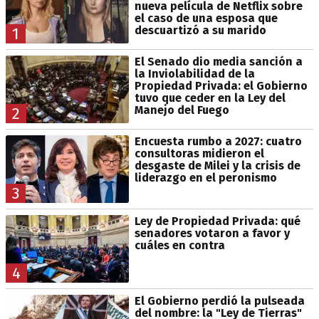
nueva película de Netflix sobre
el caso de una esposa que
descuartizó a su marido
1
El Senado dio media sanción a
la Inviolabilidad de la
Propiedad Privada: el Gobierno
tuvo que ceder en la Ley del
Manejo del Fuego
2
Encuesta rumbo a 2027: cuatro
consultoras midieron el
desgaste de Milei y la crisis de
liderazgo en el peronismo
3
Ley de Propiedad Privada: qué
senadores votaron a favor y
cuáles en contra
4
El Gobierno perdió la pulseada
del nombre: la "Ley de Tierras"