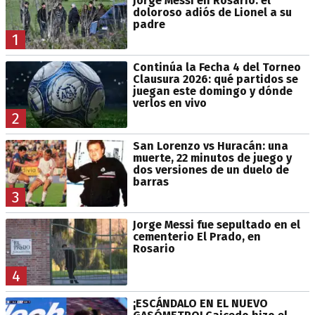
Jorge Messi en Rosario: el
doloroso adiós de Lionel a su
padre
1
Continúa la Fecha 4 del Torneo
Clausura 2026: qué partidos se
juegan este domingo y dónde
verlos en vivo
2
San Lorenzo vs Huracán: una
muerte, 22 minutos de juego y
dos versiones de un duelo de
barras
3
Jorge Messi fue sepultado en el
cementerio El Prado, en
Rosario
4
¡ESCÁNDALO EN EL NUEVO