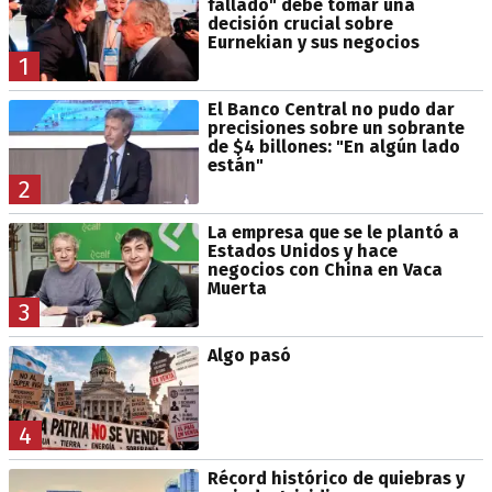
fallado" debe tomar una
decisión crucial sobre
Eurnekian y sus negocios
1
El Banco Central no pudo dar
precisiones sobre un sobrante
de $4 billones: "En algún lado
están"
2
La empresa que se le plantó a
Estados Unidos y hace
negocios con China en Vaca
Muerta
3
Algo pasó
4
Récord histórico de quiebras y