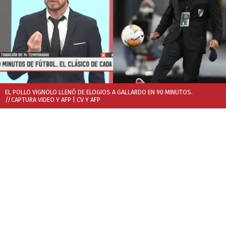
EL POLLO VIGNOLO LLENÓ DE ELOGIOS A GALLARDO EN 90 MINUTOS.
//CAPTURA VIDEO Y AFP
| CV Y AFP