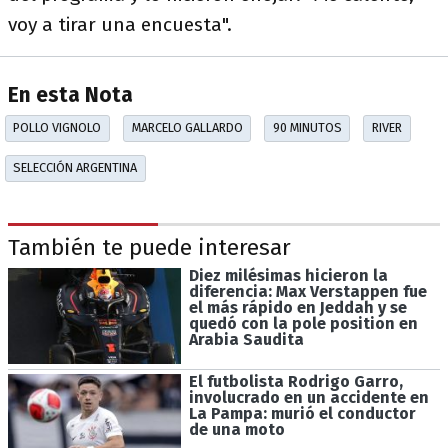
voy a tirar una encuesta".
En esta Nota
POLLO VIGNOLO
MARCELO GALLARDO
90 MINUTOS
RIVER
SELECCIÓN ARGENTINA
También te puede interesar
Diez milésimas hicieron la
diferencia: Max Verstappen fue
el más rápido en Jeddah y se
quedó con la pole position en
Arabia Saudita
El futbolista Rodrigo Garro,
involucrado en un accidente en
La Pampa: murió el conductor
de una moto