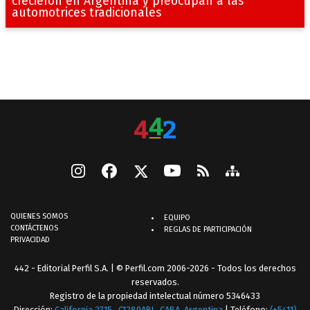
crecieron en Argentina y preocupan a las
automotrices tradicionales
QUIENES SOMOS
EQUIPO
CONTÁCTENOS
REGLAS DE PARTICIPACIÓN
PRIVACIDAD
442 - Editorial Perfil S.A.
| © Perfil.com 2006-2026 - Todos los derechos
reservados.
Registro de la propiedad intelectual número 5346433
Dirección:
California 2715
,
C1289ABI
,
CABA, Argentina
| Teléfono:
(+5411)