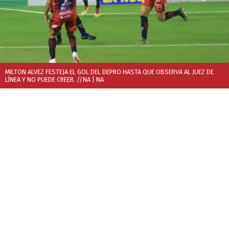
MILTON ALVEZ FESTEJA EL GOL DEL DEPRO HASTA QUE OBSERVA AL JUEZ DE
LÍNEA Y NO PUEDE CREER. //NA
| NA