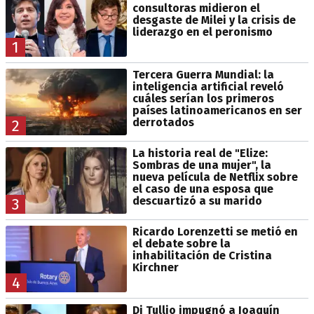
consultoras midieron el
desgaste de Milei y la crisis de
liderazgo en el peronismo
1
Tercera Guerra Mundial: la
inteligencia artificial reveló
cuáles serían los primeros
países latinoamericanos en ser
derrotados
2
La historia real de "Elize:
Sombras de una mujer", la
nueva película de Netflix sobre
el caso de una esposa que
descuartizó a su marido
3
Ricardo Lorenzetti se metió en
el debate sobre la
inhabilitación de Cristina
Kirchner
4
Di Tullio impugnó a Joaquín