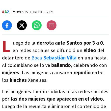
4
4
2
VIERNES 15 DE ENERO DE 2021
L
uego de la
derrota ante Santos por 3 a 0
,
en redes sociales se difundió un
video
del
delantero de
Boca
Sebastián Villa
en una fiesta.
Al colombiano se lo ve
bailando
, celebrando con
mujeres
. Las imágenes causaron
repudio
entre
los
hinchas
Xeneizes.
Las imágenes fueron subidas a las redes sociales
por
las dos mujeres que aparecen en el video
.
Luego de la revuelta eliminaron el contenido de