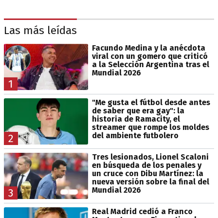
Las más leídas
Facundo Medina y la anécdota
viral con un gomero que criticó
a la Selección Argentina tras el
Mundial 2026
1
"Me gusta el fútbol desde antes
de saber que era gay": la
historia de Ramacity, el
streamer que rompe los moldes
del ambiente futbolero
2
Tres lesionados, Lionel Scaloni
en búsqueda de los penales y
un cruce con Dibu Martínez: la
nueva versión sobre la final del
Mundial 2026
3
Real Madrid cedió a Franco