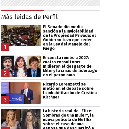
Más leídas de Perfil
El Senado dio media
sanción a la Inviolabilidad
de la Propiedad Privada: el
Gobierno tuvo que ceder
en la Ley del Manejo del
1
Fuego
Encuesta rumbo a 2027:
cuatro consultoras
midieron el desgaste de
Milei y la crisis de liderazgo
2
en el peronismo
Ricardo Lorenzetti se
metió en el debate sobre
la inhabilitación de Cristina
Kirchner
3
La historia real de "Elize:
Sombras de una mujer", la
nueva película de Netflix
sobre el caso de una
esposa que descuartizó a