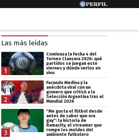
Las más leídas
Comienza la Fecha 4 del
Torneo Clausura 2026: qué
partidos se juegan este
viernes y dónde verlos en
1
vivo
Facundo Medina y la
anécdota viral con un
gomero que criticó a la
Selección Argentina tras el
2
Mundial 2026
"Me gusta el fútbol desde
antes de saber que era
gay": la historia de
Ramacity, el streamer que
rompe los moldes del
3
ambiente futbolero