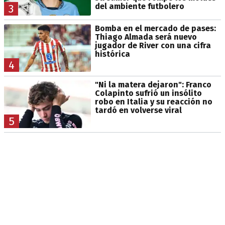
del ambiente futbolero
3
Bomba en el mercado de pases:
Thiago Almada será nuevo
jugador de River con una cifra
histórica
4
"Ni la matera dejaron": Franco
Colapinto sufrió un insólito
robo en Italia y su reacción no
tardó en volverse viral
5