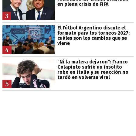
en plena crisis de FIFA
3
El Fútbol Argentino discute el
formato para los torneos 2027:
cuáles son los cambios que se
viene
4
"Ni la matera dejaron": Franco
Colapinto sufrió un insólito
robo en Italia y su reacción no
tardó en volverse viral
5