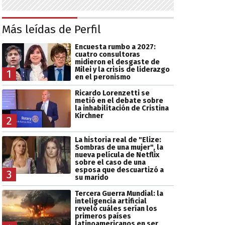
Más leídas de Perfil
Encuesta rumbo a 2027:
cuatro consultoras
midieron el desgaste de
Milei y la crisis de liderazgo
1
en el peronismo
Ricardo Lorenzetti se
metió en el debate sobre
la inhabilitación de Cristina
Kirchner
2
La historia real de "Elize:
Sombras de una mujer", la
nueva película de Netflix
sobre el caso de una
esposa que descuartizó a
3
su marido
Tercera Guerra Mundial: la
inteligencia artificial
reveló cuáles serían los
primeros países
latinoamericanos en ser