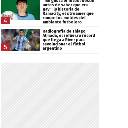
"Me gusta el fútbol desde
antes de saber que era
gay": la historia de
Ramacity, el streamer que
rompe los moldes del
4
ambiente futbolero
Radiografía de Thiago
Almada, el refuerzo récord
que llega a River para
revolucionar el fútbol
5
argentino