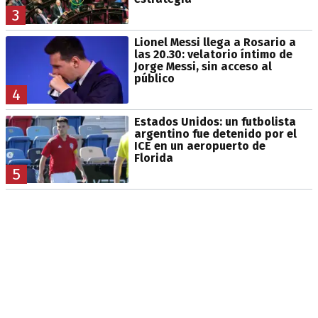
3
Lionel Messi llega a Rosario a
las 20.30: velatorio íntimo de
Jorge Messi, sin acceso al
público
4
Estados Unidos: un futbolista
argentino fue detenido por el
ICE en un aeropuerto de
Florida
5