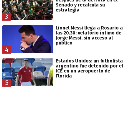
Senado y recalcula su
estrategia
3
Lionel Messi llega a Rosario a
las 20.30: velatorio íntimo de
Jorge Messi, sin acceso al
público
4
Estados Unidos: un futbolista
argentino fue detenido por el
ICE en un aeropuerto de
Florida
5