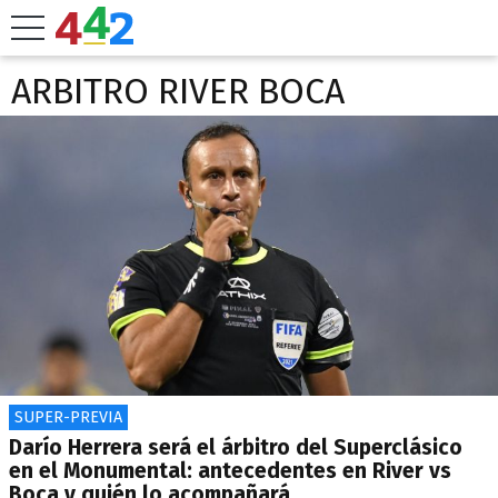
ARBITRO RIVER BOCA
SUPER-PREVIA
Darío Herrera será el árbitro del Superclásico
en el Monumental: antecedentes en River vs
Boca y quién lo acompañará