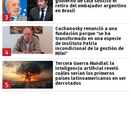
gobierno de Lula solicitó el
retiro del embajador argentino
en Brasil
3
Cachanosky renunció a una
fundación porque "se ha
transformado en una especie
de Instituto Patria
incondicional de la gestión de
4
Milei"
Tercera Guerra Mundial: la
inteligencia artificial reveló
cuáles serían los primeros
países latinoamericanos en ser
derrotados
5