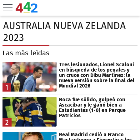
AUSTRALIA NUEVA ZELANDA
2023
Las más leídas
Tres lesionados, Lionel Scaloni
en búsqueda de los penales y
un cruce con Dibu Martínez: la
nueva versión sobre la final del
Mundial 2026
1
Boca fue sólido, golpeó con
Ascacibar y le ganó bien a
Estudiantes (1-0) en Parque
Patricios
2
Real Madrid cedió a Franco
Mastantuono a Fiorentina: los