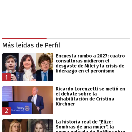
Más leídas de Perfil
Encuesta rumbo a 2027: cuatro
consultoras midieron el
desgaste de Milei y la crisis de
liderazgo en el peronismo
1
Ricardo Lorenzetti se metió en
el debate sobre la
inhabilitación de Cristina
Kirchner
2
La historia real de "Elize:
Sombras de una mujer", la
nueva película de Netflix sobre