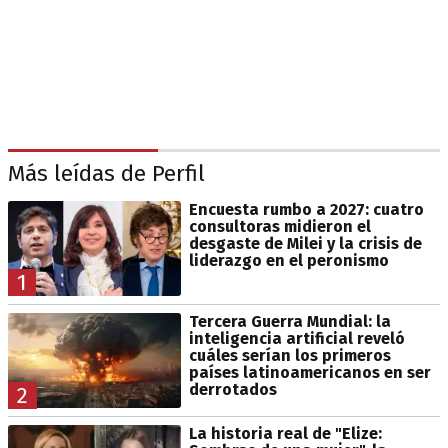
Más leídas de Perfil
Encuesta rumbo a 2027: cuatro
consultoras midieron el
desgaste de Milei y la crisis de
liderazgo en el peronismo
1
Tercera Guerra Mundial: la
inteligencia artificial reveló
cuáles serían los primeros
países latinoamericanos en ser
derrotados
2
La historia real de "Elize: