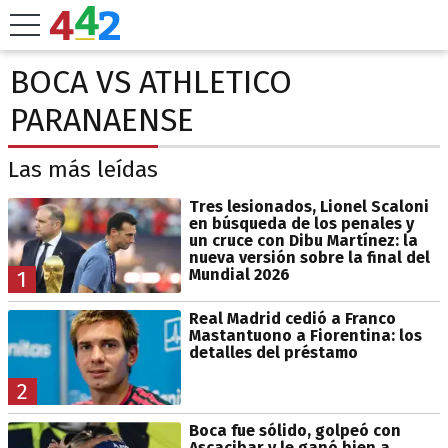
BOCA VS ATHLETICO
PARANAENSE
Las más leídas
Tres lesionados, Lionel Scaloni
en búsqueda de los penales y
un cruce con Dibu Martínez: la
nueva versión sobre la final del
Mundial 2026
1
Real Madrid cedió a Franco
Mastantuono a Fiorentina: los
detalles del préstamo
2
Boca fue sólido, golpeó con
Ascacibar y le ganó bien a