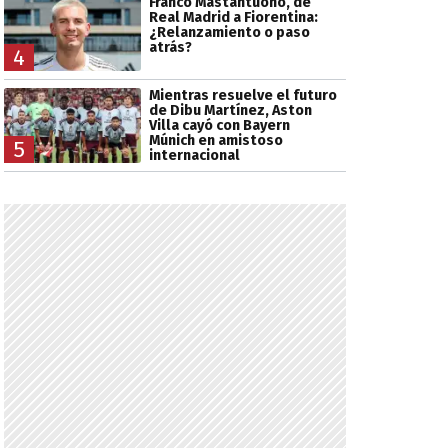
Franco Mastantuono, de
Real Madrid a Fiorentina:
¿Relanzamiento o paso
atrás?
4
Mientras resuelve el futuro
de Dibu Martínez, Aston
Villa cayó con Bayern
Múnich en amistoso
5
internacional