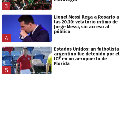
3
Lionel Messi llega a Rosario a
las 20.30: velatorio íntimo de
Jorge Messi, sin acceso al
público
4
Estados Unidos: un futbolista
argentino fue detenido por el
ICE en un aeropuerto de
Florida
5