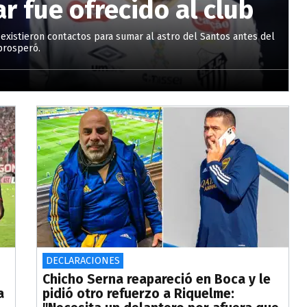
 fue ofrecido al club
existieron contactos para sumar al astro del Santos antes del
prosperó.
DECLARACIONES
Chicho Serna reapareció en Boca y le
a
pidió otro refuerzo a Riquelme: