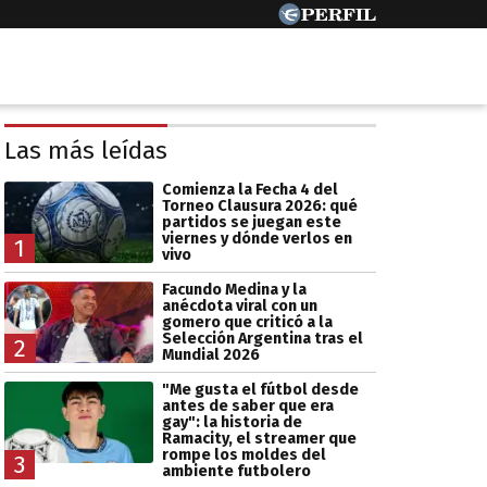
Las más leídas
Comienza la Fecha 4 del
Torneo Clausura 2026: qué
partidos se juegan este
viernes y dónde verlos en
1
vivo
Facundo Medina y la
anécdota viral con un
gomero que criticó a la
Selección Argentina tras el
2
Mundial 2026
"Me gusta el fútbol desde
antes de saber que era
gay": la historia de
Ramacity, el streamer que
rompe los moldes del
3
ambiente futbolero