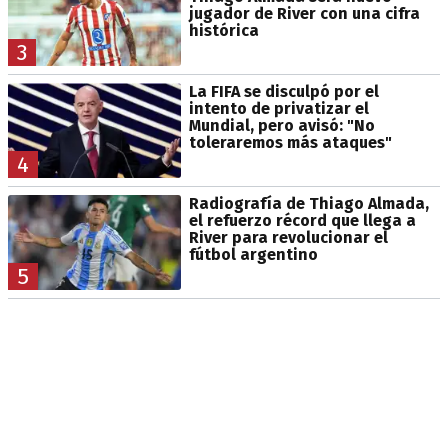
jugador de River con una cifra
histórica
3
La FIFA se disculpó por el
intento de privatizar el
Mundial, pero avisó: "No
toleraremos más ataques"
4
Radiografía de Thiago Almada,
el refuerzo récord que llega a
River para revolucionar el
fútbol argentino
5