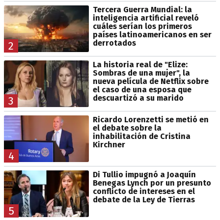
Tercera Guerra Mundial: la
inteligencia artificial reveló
cuáles serían los primeros
países latinoamericanos en ser
derrotados
2
La historia real de "Elize:
Sombras de una mujer", la
nueva película de Netflix sobre
el caso de una esposa que
descuartizó a su marido
3
Ricardo Lorenzetti se metió en
el debate sobre la
inhabilitación de Cristina
Kirchner
4
Di Tullio impugnó a Joaquín
Benegas Lynch por un presunto
conflicto de intereses en el
debate de la Ley de Tierras
5