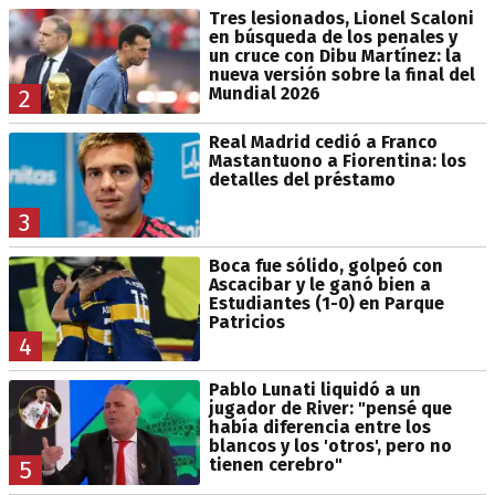
Tres lesionados, Lionel Scaloni
en búsqueda de los penales y
un cruce con Dibu Martínez: la
nueva versión sobre la final del
Mundial 2026
2
Real Madrid cedió a Franco
Mastantuono a Fiorentina: los
detalles del préstamo
3
Boca fue sólido, golpeó con
Ascacibar y le ganó bien a
Estudiantes (1-0) en Parque
Patricios
4
Pablo Lunati liquidó a un
jugador de River: "pensé que
había diferencia entre los
blancos y los 'otros', pero no
tienen cerebro"
5