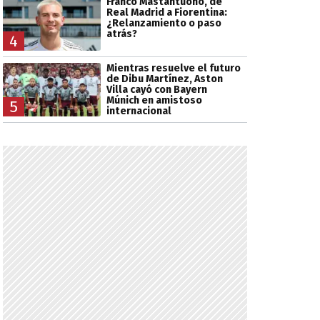
Franco Mastantuono, de
Real Madrid a Fiorentina:
¿Relanzamiento o paso
atrás?
4
Mientras resuelve el futuro
de Dibu Martínez, Aston
Villa cayó con Bayern
Múnich en amistoso
5
internacional