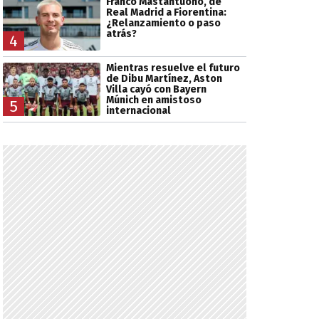
Franco Mastantuono, de
Real Madrid a Fiorentina:
¿Relanzamiento o paso
atrás?
4
Mientras resuelve el futuro
de Dibu Martínez, Aston
Villa cayó con Bayern
Múnich en amistoso
5
internacional