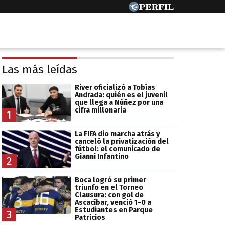
Las más leídas
River oficializó a Tobías
Andrada: quién es el juvenil
que llega a Núñez por una
cifra millonaria
1
La FIFA dio marcha atrás y
canceló la privatización del
fútbol: el comunicado de
Gianni Infantino
2
Boca logró su primer
triunfo en el Torneo
Clausura: con gol de
Ascacíbar, venció 1-0 a
Estudiantes en Parque
3
Patricios