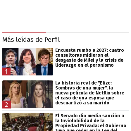
Más leídas de Perfil
Encuesta rumbo a 2027: cuatro
consultoras midieron el
desgaste de Milei y la crisis de
liderazgo en el peronismo
1
La historia real de "Elize:
Sombras de una mujer", la
nueva película de Netflix sobre
el caso de una esposa que
descuartizó a su marido
2
El Senado dio media sanción a
la Inviolabilidad de la
Propiedad Privada: el Gobierno
tuvo que ceder en la Ley del