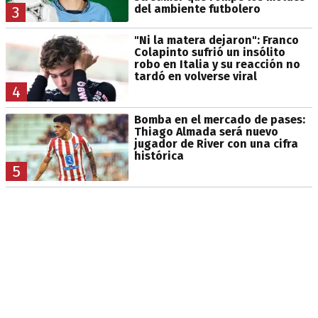
del ambiente futbolero
3
"Ni la matera dejaron": Franco
Colapinto sufrió un insólito
robo en Italia y su reacción no
tardó en volverse viral
4
Bomba en el mercado de pases:
Thiago Almada será nuevo
jugador de River con una cifra
histórica
5