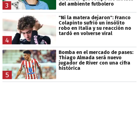
del ambiente futbolero
3
"Ni la matera dejaron": Franco
Colapinto sufrió un insólito
robo en Italia y su reacción no
tardó en volverse viral
4
Bomba en el mercado de pases:
Thiago Almada será nuevo
jugador de River con una cifra
histórica
5