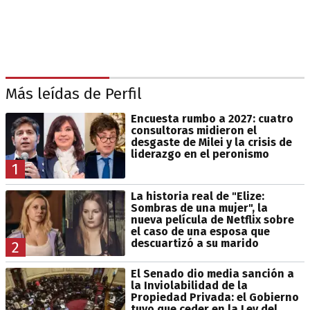
Más leídas de Perfil
Encuesta rumbo a 2027: cuatro
consultoras midieron el
desgaste de Milei y la crisis de
liderazgo en el peronismo
1
La historia real de "Elize:
Sombras de una mujer", la
nueva película de Netflix sobre
el caso de una esposa que
descuartizó a su marido
2
El Senado dio media sanción a
la Inviolabilidad de la
Propiedad Privada: el Gobierno
tuvo que ceder en la Ley del