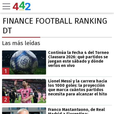
FINANCE FOOTBALL RANKING
DT
Las más leídas
Continúa la Fecha 4 del Torneo
Clausura 2026: qué partidos se
juegan este sábado y dónde
verlos en vivo
1
Lionel Messi y la carrera hacia
los 1000 goles: la proyección
que marca cuántos partidos
necesita para alcanzar el hito
2
Franco Mastantuono, de Real
Madrid a Fiorentina: