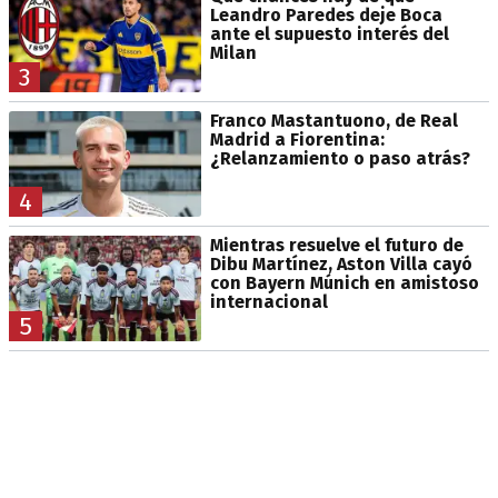
Leandro Paredes deje Boca
ante el supuesto interés del
Milan
3
Franco Mastantuono, de Real
Madrid a Fiorentina:
¿Relanzamiento o paso atrás?
4
Mientras resuelve el futuro de
Dibu Martínez, Aston Villa cayó
con Bayern Múnich en amistoso
internacional
5