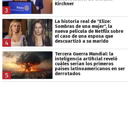
Kirchner
3
La historia real de "Elize:
Sombras de una mujer", la
nueva película de Netflix sobre
el caso de una esposa que
descuartizó a su marido
4
Tercera Guerra Mundial: la
inteligencia artificial reveló
cuáles serían los primeros
países latinoamericanos en ser
derrotados
5