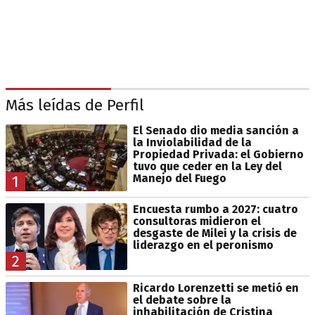
Más leídas de Perfil
El Senado dio media sanción a
la Inviolabilidad de la
Propiedad Privada: el Gobierno
tuvo que ceder en la Ley del
Manejo del Fuego
1
Encuesta rumbo a 2027: cuatro
consultoras midieron el
desgaste de Milei y la crisis de
liderazgo en el peronismo
2
Ricardo Lorenzetti se metió en
el debate sobre la
inhabilitación de Cristina