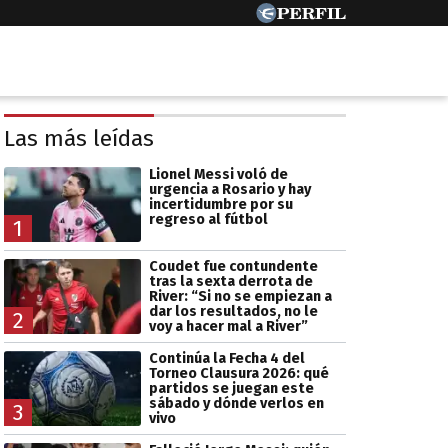
Las más leídas
Lionel Messi voló de
urgencia a Rosario y hay
incertidumbre por su
regreso al fútbol
1
Coudet fue contundente
tras la sexta derrota de
River: “Si no se empiezan a
dar los resultados, no le
2
voy a hacer mal a River”
Continúa la Fecha 4 del
Torneo Clausura 2026: qué
partidos se juegan este
sábado y dónde verlos en
3
vivo