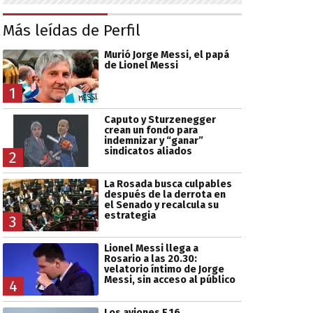
Más leídas de Perfil
Murió Jorge Messi, el papá
de Lionel Messi
1
Caputo y Sturzenegger
crean un fondo para
indemnizar y “ganar”
sindicatos aliados
2
La Rosada busca culpables
después de la derrota en
el Senado y recalcula su
estrategia
3
Lionel Messi llega a
Rosario a las 20.30:
velatorio íntimo de Jorge
Messi, sin acceso al público
4
Los aviones F 16