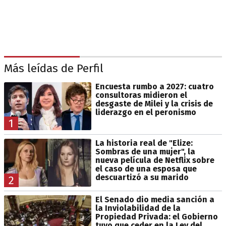
Más leídas de Perfil
Encuesta rumbo a 2027: cuatro
consultoras midieron el
desgaste de Milei y la crisis de
liderazgo en el peronismo
1
La historia real de "Elize:
Sombras de una mujer", la
nueva película de Netflix sobre
el caso de una esposa que
descuartizó a su marido
2
El Senado dio media sanción a
la Inviolabilidad de la
Propiedad Privada: el Gobierno
tuvo que ceder en la Ley del