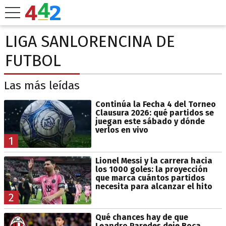
LIGA SANLORENCINA DE
FUTBOL
Las más leídas
Continúa la Fecha 4 del Torneo
Clausura 2026: qué partidos se
juegan este sábado y dónde
verlos en vivo
1
Lionel Messi y la carrera hacia
los 1000 goles: la proyección
que marca cuántos partidos
necesita para alcanzar el hito
2
Qué chances hay de que
Leandro Paredes deje Boca