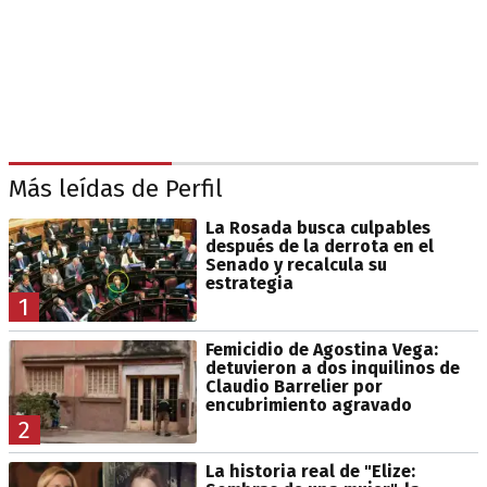
Más leídas de Perfil
La Rosada busca culpables
después de la derrota en el
Senado y recalcula su
estrategia
1
Femicidio de Agostina Vega:
detuvieron a dos inquilinos de
Claudio Barrelier por
encubrimiento agravado
2
La historia real de "Elize: