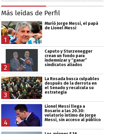
Más leídas de Perfil
Murió Jorge Messi, el papá
de Lionel Messi
1
Caputo y Sturzenegger
crean un fondo para
indemnizar y “ganar”
sindicatos aliados
2
La Rosada busca culpables
después de la derrota en
el Senado y recalcula su
estrategia
3
Lionel Messi llega a
Rosario a las 20.30:
velatorio íntimo de Jorge
Messi, sin acceso al público
4
Los aviones F 16