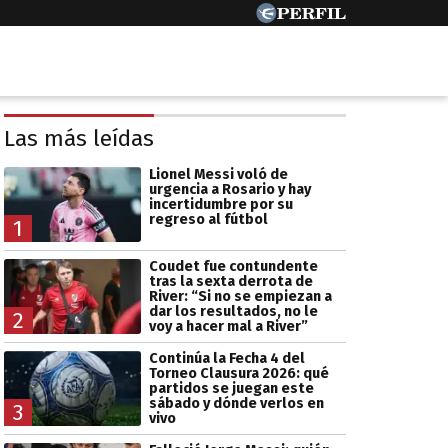
Las más leídas
Lionel Messi voló de
urgencia a Rosario y hay
incertidumbre por su
regreso al fútbol
1
Coudet fue contundente
tras la sexta derrota de
River: “Si no se empiezan a
dar los resultados, no le
2
voy a hacer mal a River”
Continúa la Fecha 4 del
Torneo Clausura 2026: qué
partidos se juegan este
sábado y dónde verlos en
3
vivo