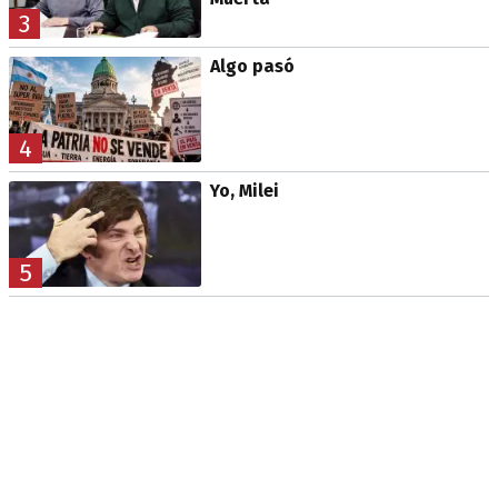
3
Algo pasó
4
Yo, Milei
5