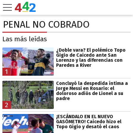
PENAL NO COBRADO
Las más leídas
¿Doble vara? El polémico Topo
Gigio de Caicedo ante San
Lorenzo y las diferencias con
Paredes a River
1
Concluyó la despedida íntima a
Jorge Messi en Rosario: el
doloroso adiós de Lionel a su
padre
2
¡ESCÁNDALO EN EL NUEVO
GASÓMETRO! Caicedo hizo el
Topo Gigio y desató el caos