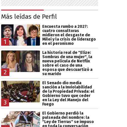
Más leídas de Perfil
Encuesta rumbo a 2027:
cuatro consultoras
midieron el desgaste de
Milei y la crisis de liderazgo
1
en el peronismo
La historia real de "Elize:
Sombras de una mujer", la
nueva película de Netflix
sobre el caso de una
esposa que descuartizó a
2
su marido
El Senado dio media
sanción a la Inviolabilidad
de la Propiedad Privada: el
Gobierno tuvo que ceder
en la Ley del Manejo del
3
Fuego
El Gobierno perdió la
pulseada del nombre: la
"Ley de Tierras" se impuso
en toda la conversación