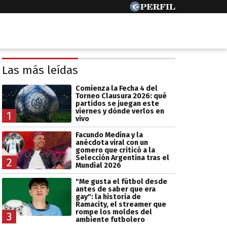
Las más leídas
Comienza la Fecha 4 del
Torneo Clausura 2026: qué
partidos se juegan este
viernes y dónde verlos en
1
vivo
Facundo Medina y la
anécdota viral con un
gomero que criticó a la
Selección Argentina tras el
2
Mundial 2026
"Me gusta el fútbol desde
antes de saber que era
gay": la historia de
Ramacity, el streamer que
rompe los moldes del
3
ambiente futbolero