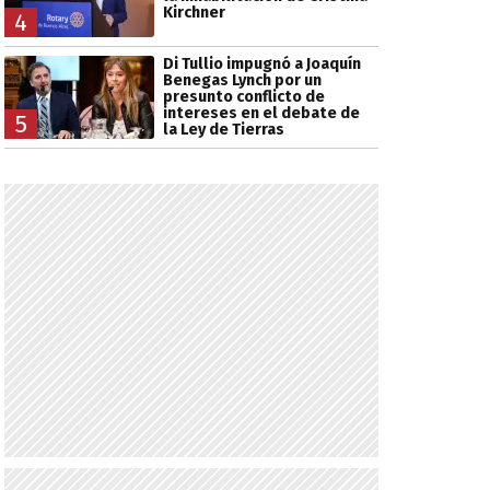
Kirchner
4
Di Tullio impugnó a Joaquín
Benegas Lynch por un
presunto conflicto de
intereses en el debate de
5
la Ley de Tierras