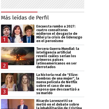
Más leídas de Perfil
Encuesta rumbo a 2027:
cuatro consultoras
midieron el desgaste de
Milei y la crisis de liderazgo
1
en el peronismo
Tercera Guerra Mundial: la
inteligencia artificial
reveló cuáles serían los
primeros países
latinoamericanos en ser
2
derrotados
La historia real de "Elize:
Sombras de una mujer", la
nueva película de Netflix
sobre el caso de una
esposa que descuartizó a
3
su marido
Ricardo Lorenzetti se
metió en el debate sobre
la inhabilitación de Cristina