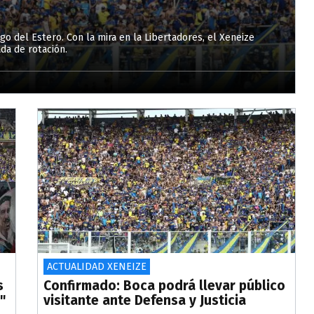
ago del Estero. Con la mira en la Libertadores, el Xeneize
ada de rotación.
ACTUALIDAD XENEIZE
s
Confirmado: Boca podrá llevar público
"
visitante ante Defensa y Justicia